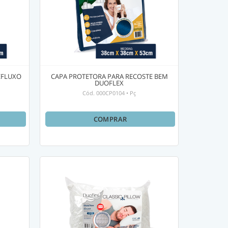
EFLUXO
CAPA PROTETORA PARA RECOSTE BEM
DUOFLEX
Cód.
000CP0104
•
Pç
COMPRAR