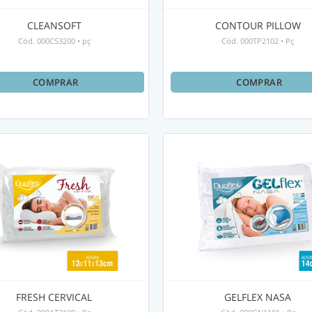
CLEANSOFT
CONTOUR PILLOW
Cód.
000CS3200
•
pç
Cód.
000TP2102
•
Pç
COMPRAR
COMPRAR
FRESH CERVICAL
GELFLEX NASA