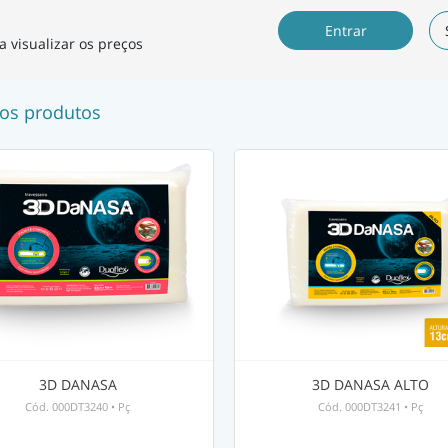
Entrar
a visualizar os preços
os produtos
3D DANASA
3D DANASA ALTO
Cód.
000DT3240
•
Pç
Cód.
000DT3241
•
Pç