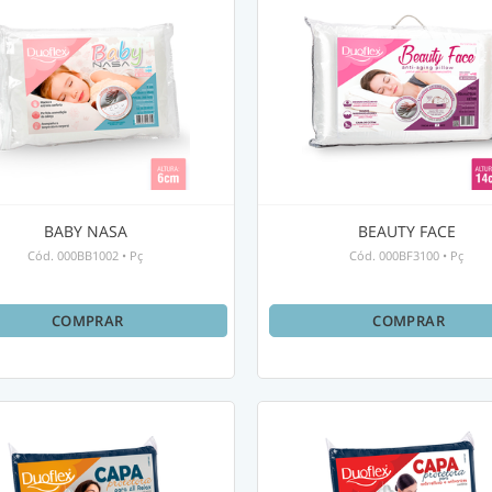
BABY NASA
BEAUTY FACE
Cód.
000BB1002
•
Pç
Cód.
000BF3100
•
Pç
COMPRAR
COMPRAR