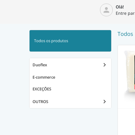
Olá!
person
Entre par
Todos 
Todos os produtos
keyboard_arrow_right
Duoflex
E-commerce
EXCEÇÕES
keyboard_arrow_right
OUTROS