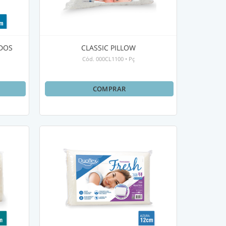
IDOS
CLASSIC PILLOW
Cód.
000CL1100
•
Pç
COMPRAR