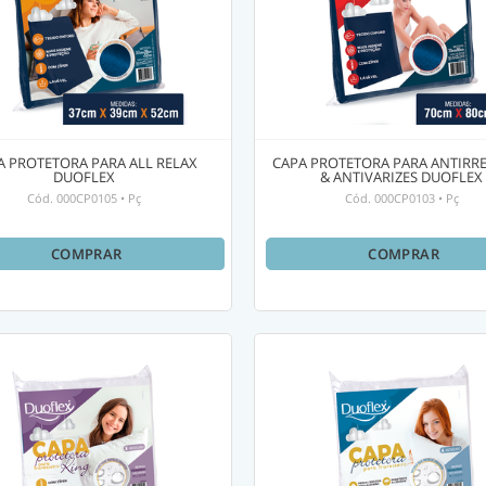
A PROTETORA PARA ALL RELAX
CAPA PROTETORA PARA ANTIRR
DUOFLEX
& ANTIVARIZES DUOFLEX
Cód.
000CP0105
•
Pç
Cód.
000CP0103
•
Pç
COMPRAR
COMPRAR