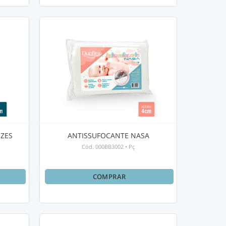
IZES
ANTISSUFOCANTE NASA
Cód.
000BB3002
•
Pç
COMPRAR