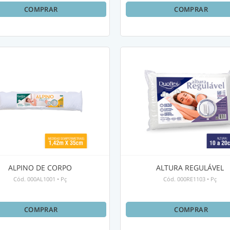
COMPRAR
COMPRAR
ALPINO DE CORPO
ALTURA REGULÁVEL
Cód.
000AL1001
•
Pç
Cód.
000RE1103
•
Pç
COMPRAR
COMPRAR