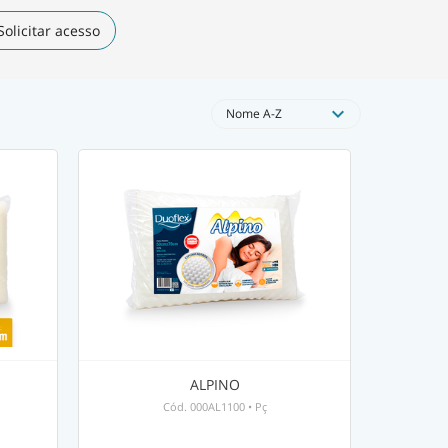
Solicitar acesso
expand_more
Nome A-Z
ALPINO
Cód.
000AL1100
•
Pç