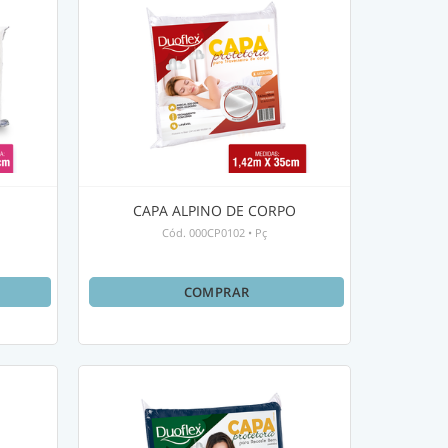
CAPA ALPINO DE CORPO
Cód.
000CP0102
•
Pç
COMPRAR