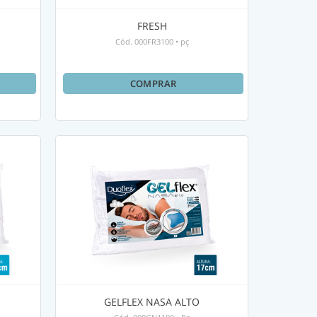
FRESH
Cód.
000FR3100
•
pç
COMPRAR
GELFLEX NASA ALTO