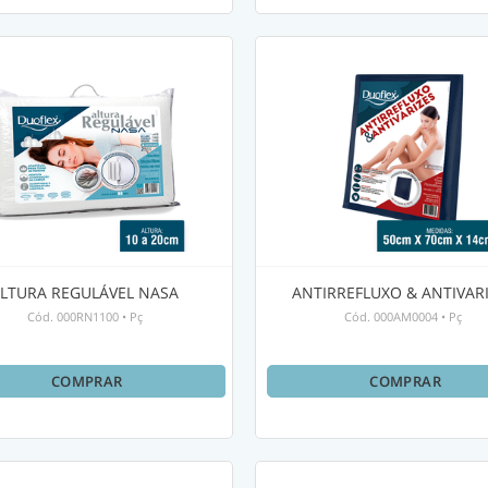
LTURA REGULÁVEL NASA
ANTIRREFLUXO & ANTIVAR
Cód.
000RN1100
•
Pç
Cód.
000AM0004
•
Pç
COMPRAR
COMPRAR