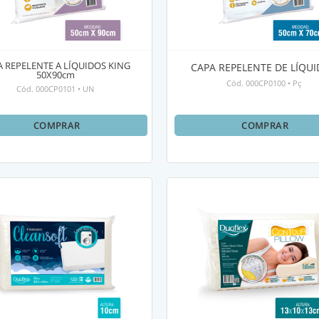
A REPELENTE A LÍQUIDOS KING
CAPA REPELENTE DE LÍQU
50X90cm
Cód.
000CP0100
•
Pç
Cód.
000CP0101
•
UN
COMPRAR
COMPRAR